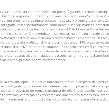
a visual que se utiliza de modelos em poses, figurinos e cenários arran
a, histórica, alegórica, ou mesmo cotidiana. Traduzido como “pintura viva”,
o de entretenimento de muito sucesso no século XIX, que era a encenação
 fotografia, essas “performances” começaram a ser registradas e acabara
tilizado pelos fotógrafos pictóricos, como H.P. Robinson e Oscar Rejlan
do” e o associaram à arte erudita de sua época. Na primeira metade do sé
 “fotografia direta”, denunciavam o caráter anacrônico e artificial da técnic
 da fotografia profissional. Mas a partir dos anos 1970, o tableu vivant 
o recurso discursivo muito bem adaptado às experiências estético-narrati
ora, através de operações singulares de cada artista em particular – tais
para citar apenas alguns –, ajudou a desconstruir o mito do realismo foto
ais meios de expressão da arte contemporânea.
ableau vivant. Após uma breve introdução teórica a respeito das prática
vo fotográfico, os alunos irão desenvolver um projeto coletivo. O p
etapas: proposição de temas e pesquisa de referências; escolha, por vot
eiros narrativos; confecção de esboços; planejamento das sessões com leva
ação, maquiagem, etc.; produção das fotos; edição, montagem e finalização