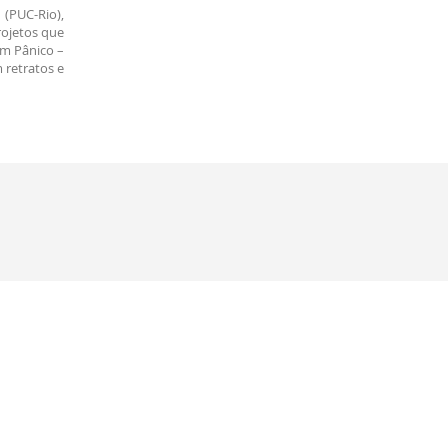
 (PUC-Rio),
rojetos que
em Pânico –
 retratos e