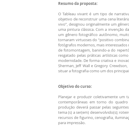
Resumo da proposta:
O Tableau vivant é um tipo de narrativ
objetivo de reconstruir uma cena literári
vivo”, designou originalmente um gêner
uma pintura clássica. Com a invenção da
um gênero fotográfico autônomo, muito u
tornaram virtuoses do “positivo combina
fotógrafos modernos, mais interessados na
de fotomontagem, banindo-a do repertório
resgatado pelas práticas artísticas com
modernidade. De forma criativa e inovad
Sherman, Jeff Wall e Gregory Crewdson, 
situar a fotografia como um dos princip
Objetivo do curso:
Planejar e produzir coletivamente um t
contemporâneas em torno do quadro vi
produção deverá passar pelas seguintes 
tema (s) a ser(em) desenvolvido(s); rot
recursos de figurino, cenografia, ilumin
para impressão.