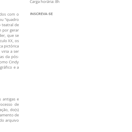
Carga horária: 8h
INSCREVA-SE
jados com o
 ou “quadro
 teatral de
m por gerar
der, que se
culo XX, os
a pictórica
viria a ser
vas da pós-
 como Cindy
gráfico e a
s antigas e
rocesso de
ação, do(s)
ntamento de
 do arquivo