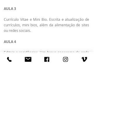
AULA 3
Currículo Vitae e Mini Bio. Escrita e atualização de
currículos, mini bios, além da alimentação de sites
ou redes sociais.
AULA 4
Editais e residências. Um breve panorama de onde
se inteirar dos editais e processos de seleção, como
tentar se inserir no meio da arte e refletir sobre o
melhor caminho para sua trajetória artística.
Em breve
Noites / 19 às 21h
4 aulas
Carga horária: 8h
INSCREVA-SE