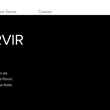
em Somos
Contato
RVIR
s da
 Porvir.
a festa.