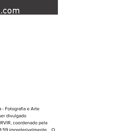
 - Fotografia e Arte 
ser divulgado 
ORVIR, coordenado pela 
:59 impreterivelmente.   O 