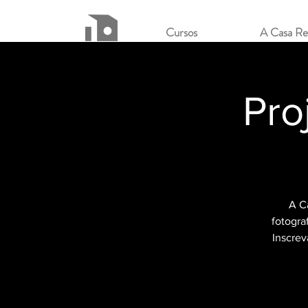
Cursos
A Casa Re
Pro
A C
fotogra
Inscrev